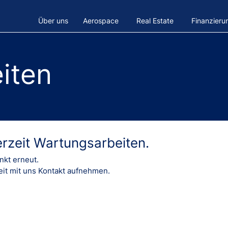
Über uns
Aerospace
Real Estate
Finanzieru
iten
derzeit Wartungsarbeiten.
nkt erneut.
eit mit uns Kontakt aufnehmen.